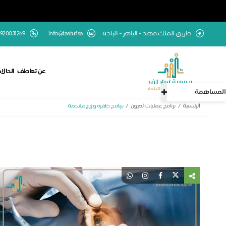
طريق الملك فهد - الباهر - الباحة
info@taatuf.sa
920031269
عن تعاطف
الحالا
المساهمة
الرئيسية
برنامج عمليات العيون
برنامج ظفرة و زرع ملتحمه