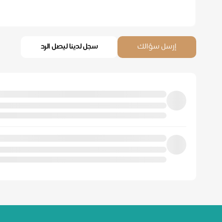
إرسل سؤالك
سجل لدينا ليصل الرد