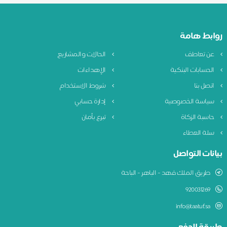
روابط هامة
عن تعاطف
الحالات والمشاريع
الحسابات البنكية
الإهداءات
اتصل بنا
شروط الاستخدام
سياسة الخصوصية
إدارة حسابي
حاسبة الزكاة
تبرع بأمان
سلة العطاء
بيانات التواصل
طريق الملك فهد - الباهر - الباحة
920031269
info@taatuf.sa