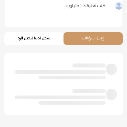
إرسل سؤالك
سجل لدينا ليصل الرد