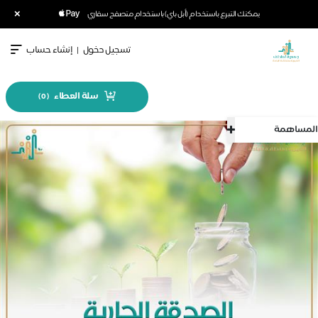
×
يمكنك التبرع باستخدام (أبل باي) باستخدام متصفح سفاري
تسجيل دخول
|
إنشاء حساب
سلة العطاء
)
0
(
المساهمة